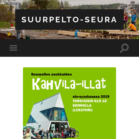
SUURPELTO-SEURA
Toggle
Toggle
search
mobile
field
menu