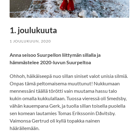
1. joulukuuta
1 JOULUKUUN, 2020
Anna seisoo Suurpellon liittymän sillalla ja
hämmästelee 2020-luvun Suurpeltoa
Ohhoh, häikäiseepä nuo sillan siniset valot unisia silmiä.
Onpas tämä peltomaisema muuttunut! Nukkumaan
mennessäni täällä törötti vain muutama hassu talo
kukin omalla kukkulallaan. Tuossa vieressä oli Smedsby,
vähän kauempana Gerk, ja tuolla sillan toisella puolella
sen komean lautamies Tomas Erikssonin Dåvitsby.
Vaimonsa Gertrud oli kyllä topakka nainen
hääräilemään.