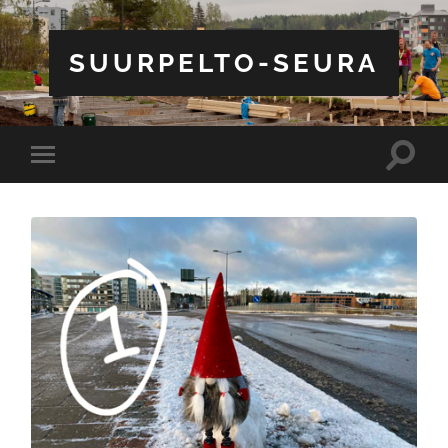
SUURPELTO-SEURA
Toggle
Toggle
search
mobile
field
menu