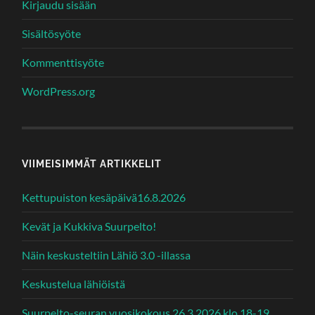
Kirjaudu sisään
Sisältösyöte
Kommenttisyöte
WordPress.org
VIIMEISIMMÄT ARTIKKELIT
Kettupuiston kesäpäivä16.8.2026
Kevät ja Kukkiva Suurpelto!
Näin keskusteltiin Lähiö 3.0 -illassa
Keskustelua lähiöistä
Suurpelto-seuran vuosikokous 26.3.2026 klo 18-19