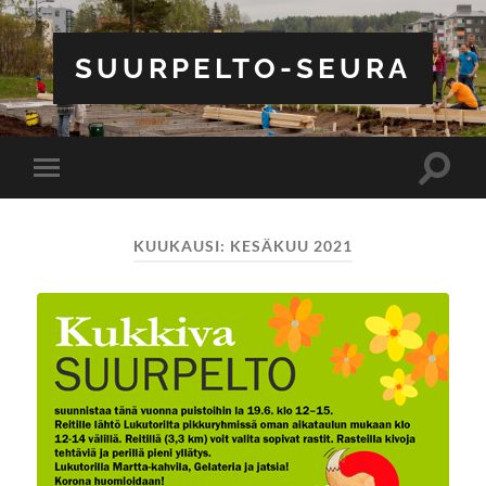
SUURPELTO-SEURA
Toggle
Toggle
search
mobile
field
menu
KUUKAUSI:
KESÄKUU 2021