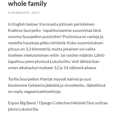
whole family
6 KESÄKUUN, 2021
In English below/ Koronasta johtuen perinteinen
Kukkiva Suurpelto -tapahtumamme suunnistaa tänä
vuonna Suurpellon puistoihin! Puistoissa on rasteja ja
rasteilla hauskoja pikku tehtäviä. Koko suunnistuksen
pituus on 3,3 kilometriä, mutta jokainen voi valita
itselleen mieluisimman reitin tai rastien määrän. Lähtö
tapahtuu pienryhmissä Lukutorilta. Voit lähteä ihan
oman aikataulusi mukaan 12 ja 14 välisenä aikana.
Torilla Suurpellon Martat myyvät kahvia ja uusi
kioskimme Gelateria jäätelöä ja virvokkeita. Jäätelöissä
on myös vegaanivaihtoehtoja.
Espoo Big Band / Django Collective Helsinki Duo soittaa
jatsia Lukutorilla.
_ _ _ _ _ _ _ _ _ _ _ _ _ _ _ _ _ _ _