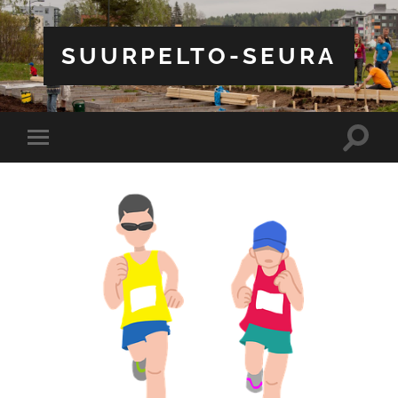
SUURPELTO-SEURA
Toggle
Toggle
search
mobile
field
menu