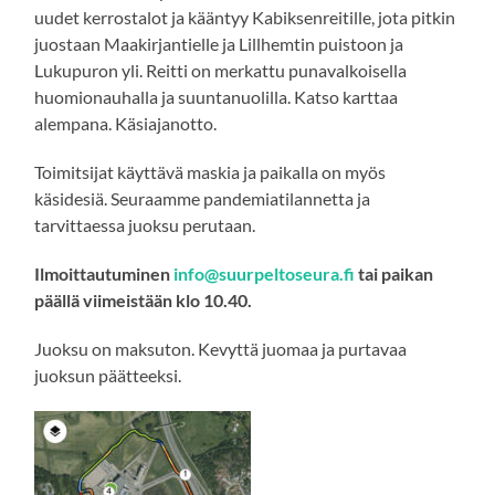
uudet kerrostalot ja kääntyy Kabiksenreitille, jota pitkin
juostaan Maakirjantielle ja Lillhemtin puistoon ja
Lukupuron yli. Reitti on merkattu punavalkoisella
huomionauhalla ja suuntanuolilla. Katso karttaa
alempana. Käsiajanotto.
Toimitsijat käyttävä maskia ja paikalla on myös
käsidesiä. Seuraamme pandemiatilannetta ja
tarvittaessa juoksu perutaan.
Ilmoittautuminen
info@suurpeltoseura.fi
tai paikan
päällä viimeistään klo 10.40.
Juoksu on maksuton. Kevyttä juomaa ja purtavaa
juoksun päätteeksi.