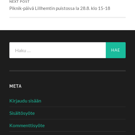
NEXT POST
Piknik-päivä Lillhemtin puistossa la 28.8. klo 15-18
Haku:
META
Kirjaudu sisään
Sisältösyöte
Kommenttisyöte