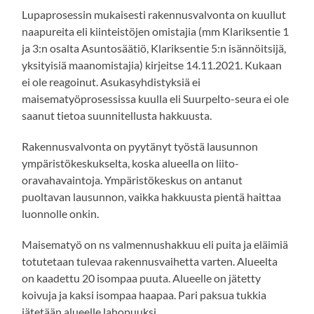
Lupaprosessin mukaisesti rakennusvalvonta on kuullut
naapureita eli kiinteistöjen omistajia (mm Klariksentie 1
ja 3:n osalta Asuntosäätiö, Klariksentie 5:n isännöitsijä,
yksityisiä maanomistajia) kirjeitse 14.11.2021. Kukaan
ei ole reagoinut. Asukasyhdistyksiä ei
maisematyöprosessissa kuulla eli Suurpelto-seura ei ole
saanut tietoa suunnitellusta hakkuusta.
Rakennusvalvonta on pyytänyt työstä lausunnon
ympäristökeskukselta, koska alueella on liito-
oravahavaintoja. Ympäristökeskus on antanut
puoltavan lausunnon, vaikka hakkuusta pientä haittaa
luonnolle onkin.
Maisematyö on ns valmennushakkuu eli puita ja eläimiä
totutetaan tulevaa rakennusvaihetta varten. Alueelta
on kaadettu 20 isompaa puuta. Alueelle on jätetty
koivuja ja kaksi isompaa haapaa. Pari paksua tukkia
jätetään alueelle lahopuuksi.