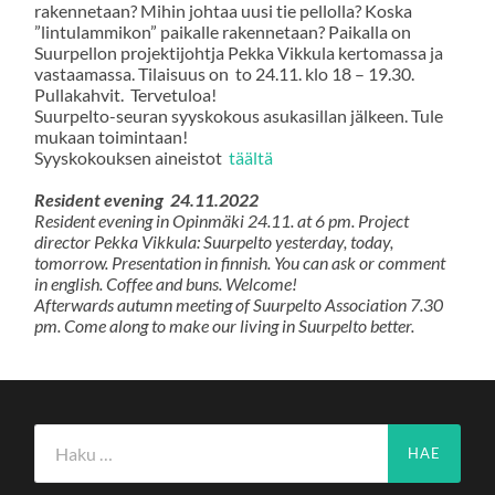
rakennetaan? Mihin johtaa uusi tie pellolla? Koska
”lintulammikon” paikalle rakennetaan? Paikalla on
Suurpellon projektijohtja Pekka Vikkula kertomassa ja
vastaamassa. Tilaisuus on to 24.11. klo 18 – 19.30.
Pullakahvit. Tervetuloa!
Suurpelto-seuran syyskokous asukasillan jälkeen. Tule
mukaan toimintaan!
Syyskokouksen aineistot
täältä
Resident evening 24.11.2022
Resident evening in Opinmäki 24.11. at 6 pm. Project
director Pekka Vikkula: Suurpelto yesterday, today,
tomorrow. Presentation in finnish. You can ask or comment
in english. Coffee and buns. Welcome!
Afterwards autumn meeting of Suurpelto Association 7.30
pm. Come along to make our living in Suurpelto better.
Haku: