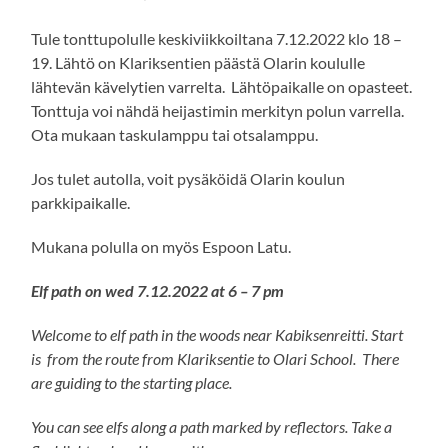
Tule tonttupolulle keskiviikkoiltana 7.12.2022 klo 18 –
19. Lähtö on Klariksentien päästä Olarin koululle
lähtevän kävelytien varrelta. Lähtöpaikalle on opasteet.
Tonttuja voi nähdä heijastimin merkityn polun varrella.
Ota mukaan taskulamppu tai otsalamppu.
Jos tulet autolla, voit pysäköidä Olarin koulun
parkkipaikalle.
Mukana polulla on myös Espoon Latu.
Elf path on wed 7.12.2022 at 6 – 7 pm
Welcome to elf path in the woods near Kabiksenreitti. Start
is from the route from Klariksentie to Olari School. There
are guiding to the starting place.
You can see elfs along a path marked by reflectors. Take a