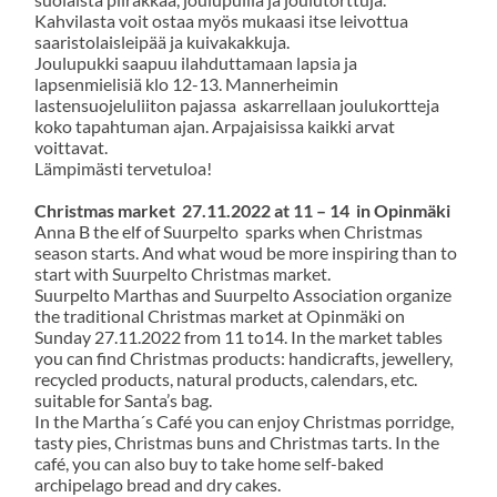
Kahvilasta voit ostaa myös mukaasi itse leivottua
saaristolaisleipää ja kuivakakkuja.
Joulupukki saapuu ilahduttamaan lapsia ja
lapsenmielisiä klo 12-13. Mannerheimin
lastensuojeluliiton pajassa askarrellaan joulukortteja
koko tapahtuman ajan. Arpajaisissa kaikki arvat
voittavat.
Lämpimästi tervetuloa!
Christmas market 27.11.2022 at 11 – 14 in Opinmäki
Anna B the elf of Suurpelto sparks when Christmas
season starts. And what woud be more inspiring than to
start with Suurpelto Christmas market.
Suurpelto Marthas and Suurpelto Association organize
the traditional Christmas market at Opinmäki on
Sunday 27.11.2022 from 11 to14. In the market tables
you can find Christmas products: handicrafts, jewellery,
recycled products, natural products, calendars, etc.
suitable for Santa’s bag.
In the Martha´s Café you can enjoy Christmas porridge,
tasty pies, Christmas buns and Christmas tarts. In the
café, you can also buy to take home self-baked
archipelago bread and dry cakes.