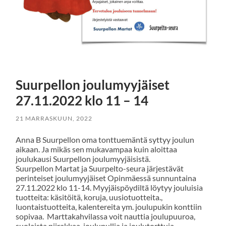
Suurpellon joulumyyjäiset
27.11.2022 klo 11 – 14
21 MARRASKUUN, 2022
Anna B Suurpellon oma tonttuemäntä syttyy joulun
aikaan. Ja mikäs sen mukavampaa kuin aloittaa
joulukausi Suurpellon joulumyyjäisistä.
Suurpellon Martat ja Suurpelto-seura järjestävät
perinteiset joulumyyjäiset Opinmäessä sunnuntaina
27.11.2022 klo 11-14. Myyjäispöydiltä löytyy jouluisia
tuotteita: käsitöitä, koruja, uusiotuotteita.,
luontaistuotteita, kalentereita ym. joulupukin konttiin
sopivaa. Marttakahvilassa voit nauttia joulupuuroa,
suolaista piirakkaa, joulupullia ja joulutorttuja.