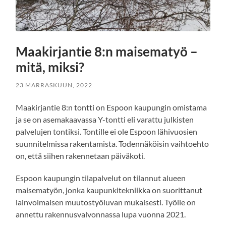
Maakirjantie 8:n maisematyö –
mitä, miksi?
23 MARRASKUUN, 2022
Maakirjantie 8:n tontti on Espoon kaupungin omistama
ja se on asemakaavassa Y-tontti eli varattu julkisten
palvelujen tontiksi. Tontille ei ole Espoon lähivuosien
suunnitelmissa rakentamista. Todennäköisin vaihtoehto
on, että siihen rakennetaan päiväkoti.
Espoon kaupungin tilapalvelut on tilannut alueen
maisematyön, jonka kaupunkitekniikka on suorittanut
lainvoimaisen muutostyöluvan mukaisesti. Työlle on
annettu rakennusvalvonnassa lupa vuonna 2021.