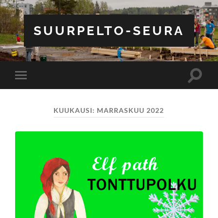
SUURPELTO-SEURA
Toggle
Toggle
search
mobile
field
menu
KUUKAUSI:
MARRASKUU 2022