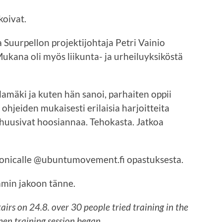
koivat.
 Suurpellon projektijohtaja Petri Vainio
. Mukana oli myös liikunta- ja urheiluyksiköstä
amäki ja kuten hän sanoi, parhaiten oppii
ohjeiden mukaisesti erilaisia harjoitteita
lä huusivat hoosiannaa. Tehokasta. Jatkoa
eronicalle @ubuntumovement.fi opastuksesta.
min jakoon tänne.
airs on 24.8. over 30 people tried training in the
hen training session began.