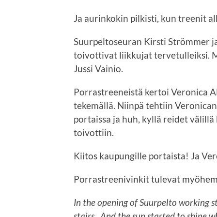
Ja aurinkokin pilkisti, kun treenit al
Suurpeltoseuran Kirsti Strömmer ja
toivottivat liikkujat tervetulleiksi
Jussi Vainio.
Porrastreeneistä kertoi Veronica Al
tekemällä. Niinpä tehtiin Veronican 
portaissa ja huh, kyllä reidet välil
toivottiin.
Kiitos kaupungille portaista! Ja V
Porrastreenivinkit tulevat myöhem
In the opening of Suurpelto working st
stairs. And the sun started to shine w