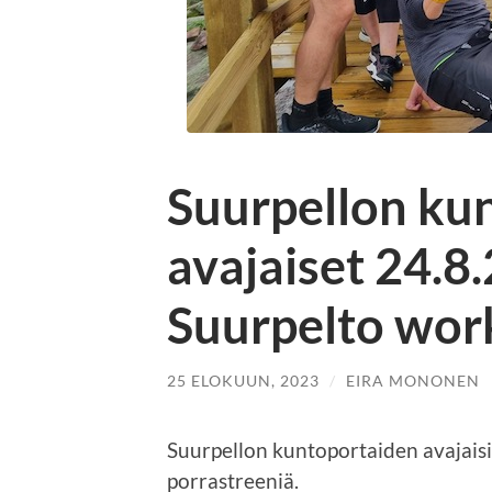
Suurpellon ku
avajaiset 24.8
Suurpelto work
25 ELOKUUN, 2023
/
EIRA MONONEN
Suurpellon kuntoportaiden avajaisiss
porrastreeniä.