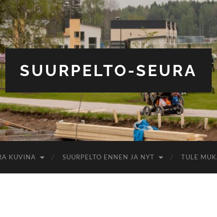
SUURPELTO-SEURA
RA KUVINA
SUURPELTO ENNEN JA NYT
TULE MUK