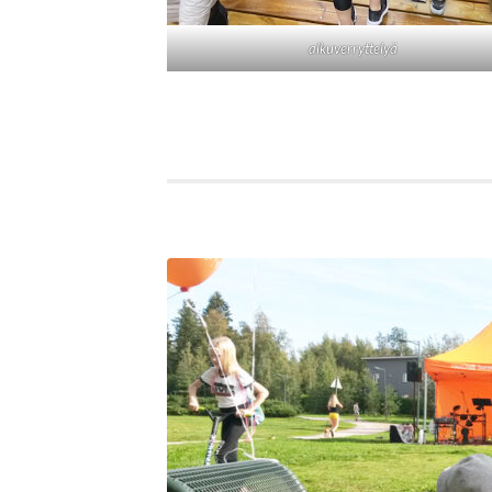
alkuverryttelyä