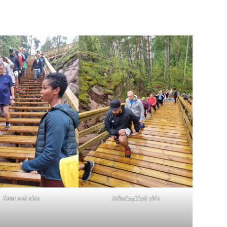
Rennosti alas
Jalkakyykkyä ylös