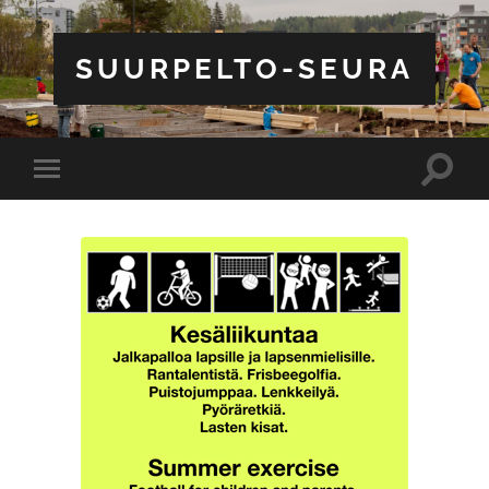
SUURPELTO-SEURA
Toggle
Toggle
search
mobile
field
menu