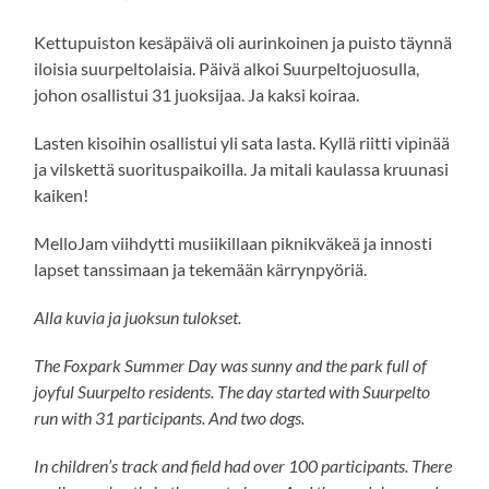
Kettupuiston kesäpäivä oli aurinkoinen ja puisto täynnä
iloisia suurpeltolaisia. Päivä alkoi Suurpeltojuosulla,
johon osallistui 31 juoksijaa. Ja kaksi koiraa.
Lasten kisoihin osallistui yli sata lasta. Kyllä riitti vipinää
ja vilskettä suorituspaikoilla. Ja mitali kaulassa kruunasi
kaiken!
MelloJam viihdytti musiikillaan piknikväkeä ja innosti
lapset tanssimaan ja tekemään kärrynpyöriä.
Alla kuvia ja juoksun tulokset.
The Foxpark Summer Day was sunny and the park full of
joyful Suurpelto residents. The day started with Suurpelto
run with 31 participants. And two dogs.
In children’s track and field had over 100 participants. There