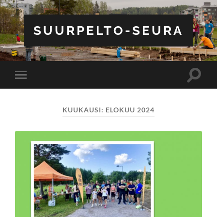
SUURPELTO-SEURA
Toggle
Toggle
search
mobile
field
menu
KUUKAUSI:
ELOKUU 2024