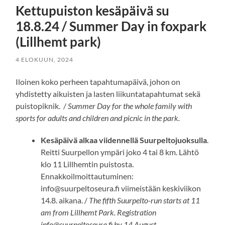
Kettupuiston kesäpäivä su
18.8.24 / Summer Day in foxpark
(Lillhemt park)
4 ELOKUUN, 2024
Iloinen koko perheen tapahtumapäivä, johon on
yhdistetty aikuisten ja lasten liikuntatapahtumat sekä
puistopiknik. /
Summer Day for the whole family with
sports for adults and children and picnic in the park.
Kesäpäivä alkaa viidennellä Suurpeltojuoksulla
.
Reitti Suurpellon ympäri joko 4 tai 8 km. Lähtö
klo 11 Lillhemtin puistosta.
Ennakkoilmoittautuminen:
info@suurpeltoseura.fi viimeistään keskiviikon
14.8. aikana. /
The fifth Suurpelto-run starts at 11
am from Lillhemt Park. Registration
info@suurpeltoseura.fi by 14 August.