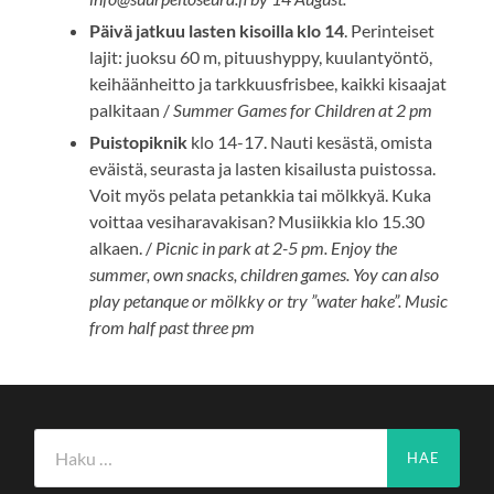
Päivä jatkuu lasten kisoilla klo 14
. Perinteiset
lajit: juoksu 60 m, pituushyppy, kuulantyöntö,
keihäänheitto ja tarkkuusfrisbee, kaikki kisaajat
palkitaan /
Summer Games for Children at 2 pm
Puistopiknik
klo 14-17. Nauti kesästä, omista
eväistä, seurasta ja lasten kisailusta puistossa.
Voit myös pelata petankkia tai mölkkyä. Kuka
voittaa vesiharavakisan? Musiikkia klo 15.30
alkaen. /
Picnic in park at 2-5 pm. Enjoy the
summer, own snacks, children games. Yoy can also
play petanque or mölkky or try ”water hake”. Music
from half past three pm
Haku: