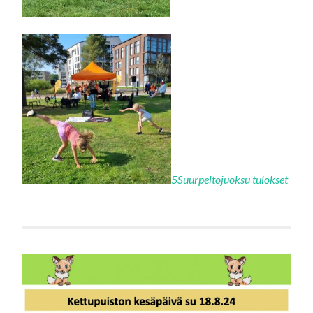
5Suurpeltojuoksu tulokset