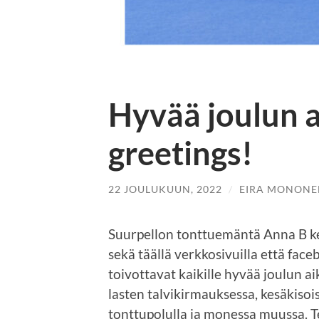
Hyvää joulun a
greetings!
22 JOULUKUUN, 2022
/
EIRA MONONE
Suurpellon tonttuemäntä Anna B ke
sekä täällä verkkosivuilla että fac
toivottavat kaikille hyvää joulun aik
lasten talvikirmauksessa, kesäkisoiss
tonttupolulla ja monessa muussa. 