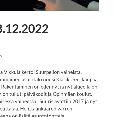
8.12.2022
N
a Vikkula kertoi Suurpellon vaiheista.
simmäinen asuintalo nousi Klarikseen, kauppa
a. Rakentaminen on edennyt ja nyt alueella on
n on tullut: päiväkodit ja Opinmäen koulut,
haisessa vaiheessa. Suuris avattiin 2017 ja nyt
teuttajaa. Henttaankaaren varren
eena on lisätä asuntotontteja.