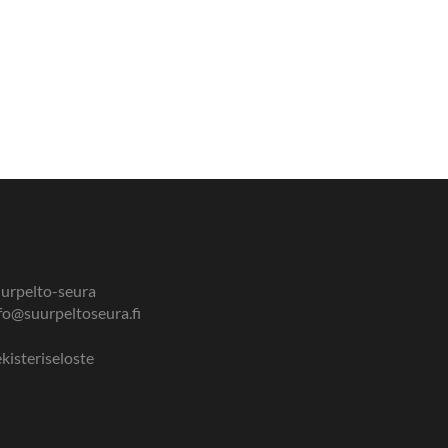
urpelto-seura
fo@suurpeltoseura.fi
kisteriseloste