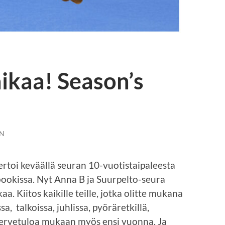
ikaa! Season’s
N
rtoi keväällä seuran 10-vuotistaipaleesta
ebookissa. Nyt Anna B ja Suurpelto-seura
aa. Kiitos kaikille teille, jotka olitte mukana
a, talkoissa, juhlissa, pyöräretkillä,
Tervetuloa mukaan myös ensi vuonna. Ja