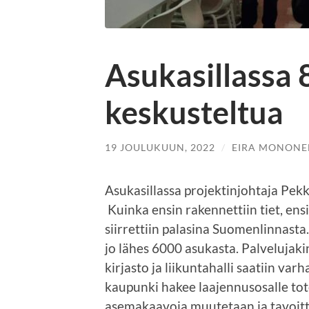
Asukasillassa 
keskusteltua
19 JOULUKUUN, 2022
/
EIRA MONONE
Asukasillassa projektinjohtaja Pekk
Kuinka ensin rakennettiin tiet, en
siirrettiin palasina Suomenlinnast
jo lähes 6000 asukasta. Palvelujaki
kirjasto ja liikuntahalli saatiin var
kaupunki hakee laajennusosalle to
asemakaavoja muutetaan ja tavoitt