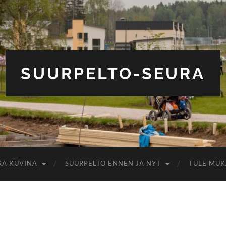
SUURPELTO-SEURA
RA KUVINA
SUURPELTO ENNEN JA NYT
TULE MUK