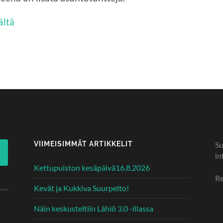
ältä
VIIMEISIMMÄT ARTIKKELIT
Su
in
Kettupuiston kesäpäivä16.8.2026
Re
Kevät ja Kukkiva Suurpelto!
Näin keskusteltiin Lähiö 3.0 -illassa