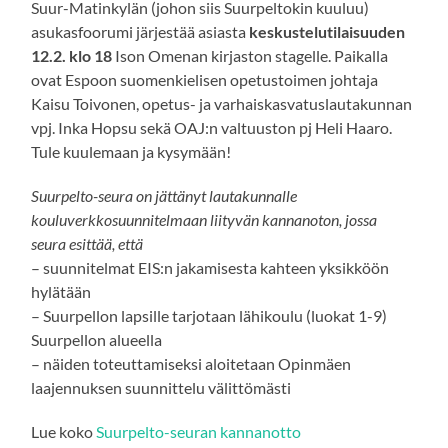
Suur-Matinkylän (johon siis Suurpeltokin kuuluu)
asukasfoorumi järjestää asiasta
keskustelutilaisuuden
12.2. klo 18
Ison Omenan kirjaston stagelle. Paikalla
ovat Espoon suomenkielisen opetustoimen johtaja
Kaisu Toivonen, opetus- ja varhaiskasvatuslautakunnan
vpj. Inka Hopsu sekä OAJ:n valtuuston pj Heli Haaro.
Tule kuulemaan ja kysymään!
Suurpelto-seura on jättänyt lautakunnalle
kouluverkkosuunnitelmaan liityvän kannanoton, jossa
seura esittää, että
– suunnitelmat EIS:n jakamisesta kahteen yksikköön
hylätään
– Suurpellon lapsille tarjotaan lähikoulu (luokat 1-9)
Suurpellon alueella
– näiden toteuttamiseksi aloitetaan Opinmäen
laajennuksen suunnittelu välittömästi
Lue koko
Suurpelto-seuran kannanotto