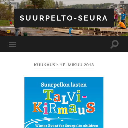
SUURPELTO-SEURA
Toggle
Toggle
search
mobile
field
menu
KUUKAUSI:
HELMIKUU 2018