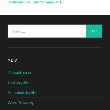
kouluverkkosuunnitelmaan 2018
.
Haku:
META
Kirjaudu sisään
Sisältösyöte
Kommenttisyöte
WordPress.org