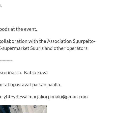
.
oods at the event.
collaboration with the Association Suurpelto-
K-supermarket Suuris and other operators
———–
isreunassa. Katso kuva.
artat opastavat paikan päällä.
, ole yhteydessä marjakorpimaki@gmail.com.