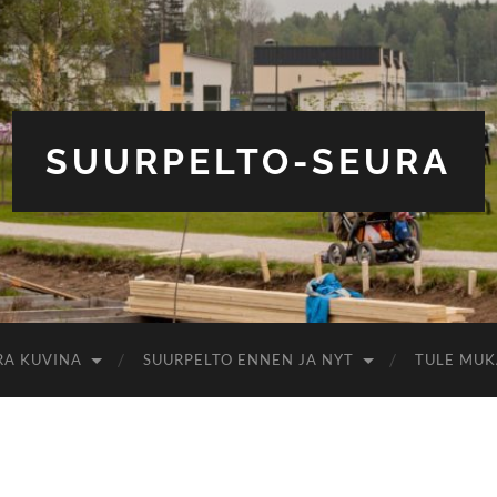
SUURPELTO-SEURA
RA KUVINA
SUURPELTO ENNEN JA NYT
TULE MUK