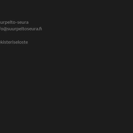
urpelto-seura
fo@suurpeltoseura.fi
kisteriseloste