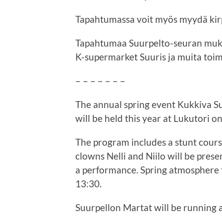
Tapahtumassa voit myös myydä kirp
Tapahtumaa Suurpelto-seuran muka
K-supermarket Suuris ja muita toimi
– – – – – – –
The annual spring event Kukkiva Su
will be held this year at Lukutori 
The program includes a stunt cours
clowns Nelli and Niilo will be prese
a performance. Spring atmosphere t
13:30.
Suurpellon Martat will be running a