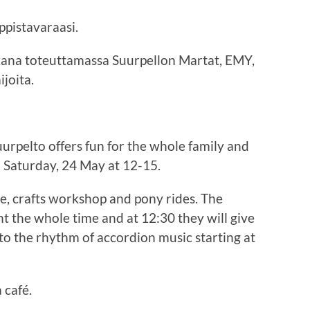
pistavaraasi.
na toteuttamassa Suurpellon Martat, EMY,
joita.
urpelto offers fun
for the whole family and
on Saturday, 24 May at 12-15.
e, crafts workshop and pony rides. The
nt the whole time and at 12:30 they will give
o the rhythm of accordion music starting at
 café.