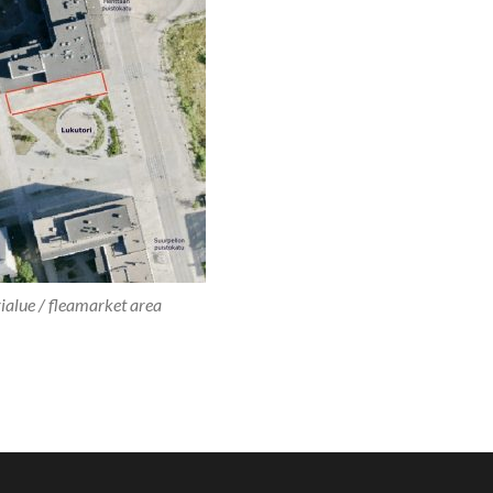
ialue / fleamarket area