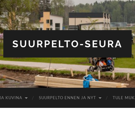
SUURPELTO-SEURA
RA KUVINA
SUURPELTO ENNEN JA NYT
TULE MUK