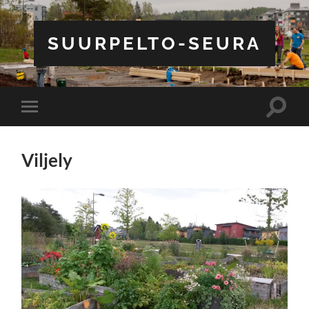
SUURPELTO-SEURA
Toggle
Toggle
search
mobile
field
menu
Viljely