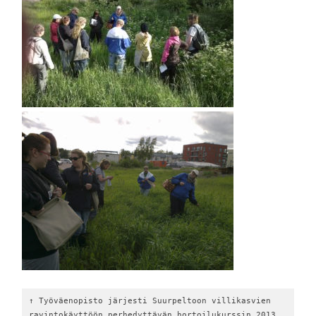
↑ Työväenopisto järjesti Suurpeltoon villikasvien 
ravintokäyttöön perhedyttävän hortoilukurssin 2013.