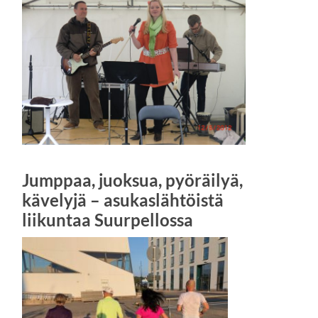
Jumppaa, juoksua, pyöräilyä,
kävelyjä – asukaslähtöistä
liikuntaa Suurpellossa