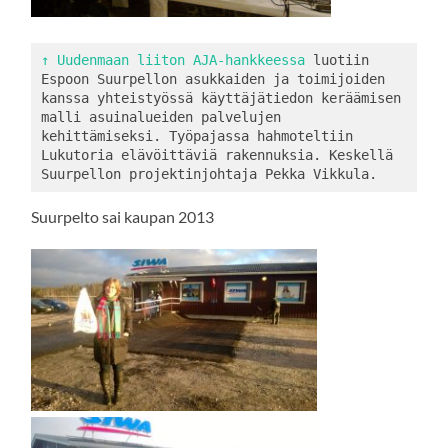
↑ Uudenmaan liiton AJA-hankkeessa
 luotiin 
Espoon Suurpellon asukkaiden ja toimijoiden 
kanssa yhteistyössä käyttäjätiedon keräämisen 
malli asuinalueiden palvelujen 
kehittämiseksi. Työpajassa hahmoteltiin 
Lukutoria elävöittäviä rakennuksia. Keskellä 
Suurpellon projektinjohtaja Pekka Vikkula.
Suurpelto sai kaupan 2013