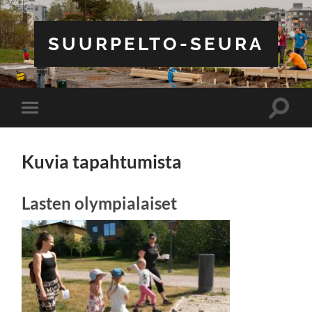
SUURPELTO-SEURA
Toggle
Toggle
search
mobile
field
menu
Kuvia tapahtumista
Lasten olympialaiset