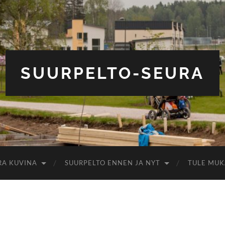
SUURPELTO-SEURA
RA KUVINA
SUURPELTO ENNEN JA NYT
TULE MUK