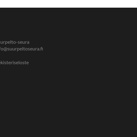
urpelto-seura
fo@suurpeltoseura.fi
kisteriseloste