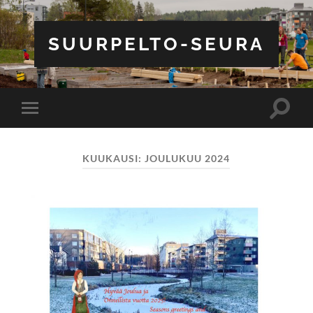
SUURPELTO-SEURA
Toggle
Toggle
search
mobile
field
menu
KUUKAUSI:
JOULUKUU 2024