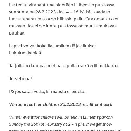
Lasten talvitapahtuma pidetään Lillhemtin puistossa
sunnuntaina 26.2.2023 klo 14 – 16. Mikäli saadaan
lunta, tapahtumassa on hiihtokilpailu. Ota omat sukset
mukaan. Jos ei ole lunta, puistossa on muuta mukavaa
puuhaa.
Lapset voivat kokeilla lumikenkiä ja aikuiset
liukulumikenkiä.
Tarjolla on kuumaa mehua ja pullaa sekä grillimakkaraa.
Tervetuloa!
PS jos sataa vettä, kirmausta ei pidetä.
Winter event for children 26.2.2023 in Lillhemt park
Winter event for children will be held in Lillhemt parkon
Sunday the 26th of February at 2 – 4 pm. If we get snow
there is cross country skiing. Take your own skiis with you. If