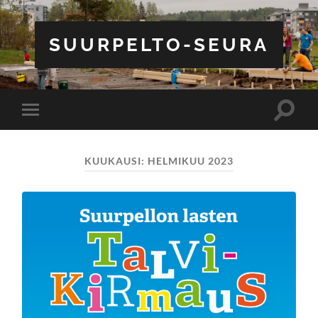
SUURPELTO-SEURA
Toggle
Toggle
search
mobile
field
menu
KUUKAUSI:
HELMIKUU 2023