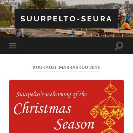
SUURPELTO-SEURA
Toggle
Toggle
search
mobile
field
menu
KUUKAUSI:
MARRASKUU 2016