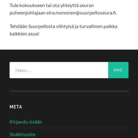
Tule kokoukseen tai ota yhteyttä seuran
puheenjohtajaan eira.mononen@suurpeltoseura.fi.
Tehdään Suurpellosta viihtyisä ja turvallinen paikka
kaikkien asua!
Haku:
META
Kirjaudu sisään
Sisältösyöte