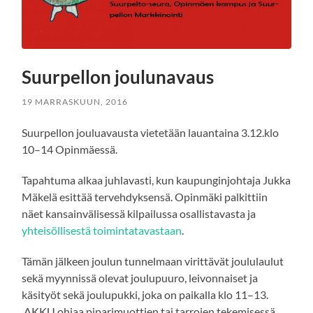
Suurpellon joulunavaus
19 MARRASKUUN, 2016
Suurpellon jouluavausta vietetään lauantaina 3.12.klo
10–14 Opinmäessä.
Tapahtuma alkaa juhlavasti, kun kaupunginjohtaja Jukka
Mäkelä esittää tervehdyksensä. Opinmäki palkittiin
näet kansainvälisessä kilpailussa osallistavasta ja
yhteisöllisestä toimintatavastaan
.
Tämän jälkeen joulun tunnelmaan virittävät joululaulut
sekä myynnissä olevat joulupuuro, leivonnaiset ja
käsityöt sekä joulupukki, joka on paikalla klo 11–13.
AKKU ohjaa piparimuottien tai tarrojen tekemisessä,