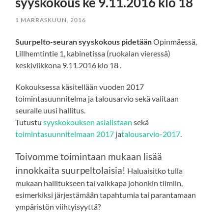
syyskokous ke 9.11.2016 klo 18
1 MARRASKUUN, 2016
Suurpelto-seuran syyskokous pidetään
Opinmäessä,
Lillhemtintie 1, kabinetissa (ruokalan vieressä)
keskiviikkona 9.11.2016 klo 18 .
Kokouksessa käsitellään vuoden 2017
toimintasuunnitelma ja talousarvio sekä valitaan
seuralle uusi hallitus.
Tutustu
syyskokouksen asialistaan
sekä
toimintasuunnitelmaan 2017
ja
talousarvio-2017
.
Toivomme toimintaan mukaan lisää
innokkaita suurpeltolaisia!
Haluaisitko tulla
mukaan hallitukseen tai vaikkapa johonkin tiimiin,
esimerkiksi järjestämään tapahtumia tai parantamaan
ympäristön viihtyisyyttä?