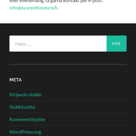
eller evenemang, ta gärna kontakt per e-post:
info@suurpeltoseura.fi
.
Haku:
META
Kirjaudu sisään
Sisältösyöte
Kommenttisyöte
WordPress.org