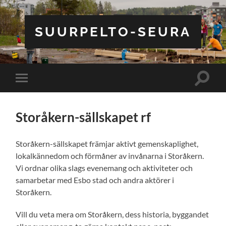
SUURPELTO-SEURA
Toggle
Toggle
search
mobile
field
menu
Storåkern-sällskapet rf
Storåkern-sällskapet främjar aktivt gemenskaplighet,
lokalkännedom och förmåner av invånarna i Storåkern.
Vi ordnar olika slags evenemang och aktiviteter och
samarbetar med Esbo stad och andra aktörer i
Storåkern.
Vill du veta mera om Storåkern, dess historia, byggandet