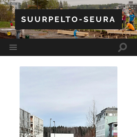
SUURPELTO-SEURA
Toggle
Toggle
search
mobile
field
menu