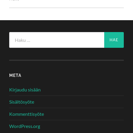
Haku:
META
Kirjaudu sisään
Sisältösyöte
Kommenttisyöte
WordPress.org