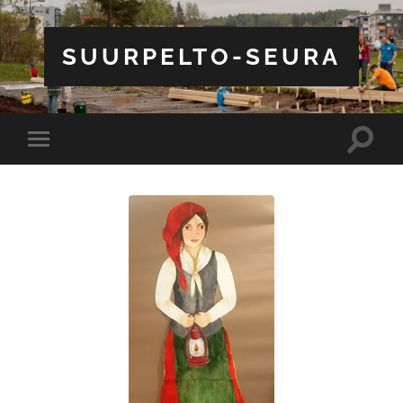
SUURPELTO-SEURA
Toggle
Toggle
search
mobile
field
menu