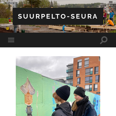
SUURPELTO-SEURA
Toggle
Toggle
search
mobile
field
menu