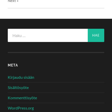
Next
»
Haku:
META
Kirjaudu sisään
Sisältösyöte
Kommenttisyöte
WordPress.org