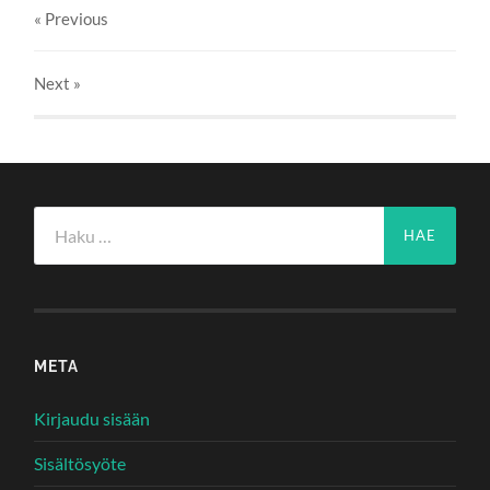
« Previous
Next
»
Haku:
META
Kirjaudu sisään
Sisältösyöte