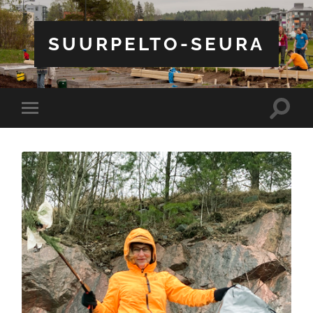
SUURPELTO-SEURA
Toggle
Toggle
search
mobile
field
menu