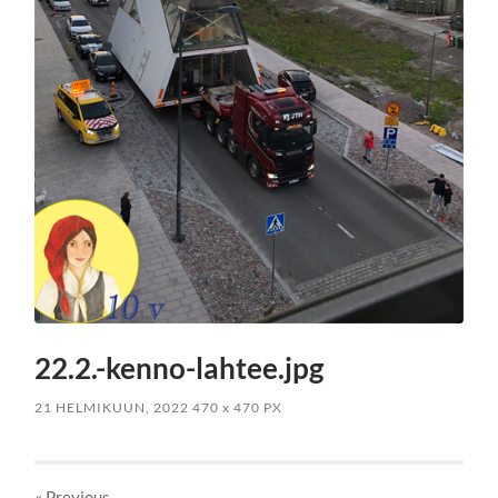
22.2.-kenno-lahtee.jpg
21 HELMIKUUN, 2022
470
x
470 PX
« Previous