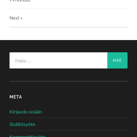
Next
»
Haku:
META
Kirjaudu sisään
Sisältösyöte
Kommenttisyöte