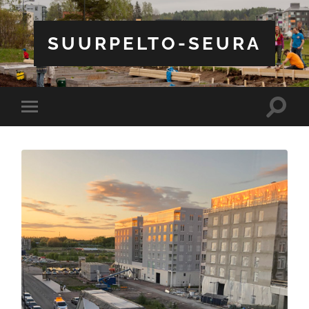
SUURPELTO-SEURA
Toggle
Toggle
search
mobile
field
menu