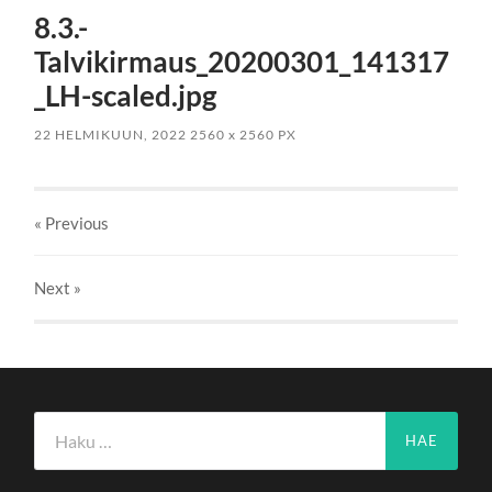
8.3.-
Talvikirmaus_20200301_141317
_LH-scaled.jpg
22 HELMIKUUN, 2022
2560
x
2560 PX
« Previous
Next
»
Haku: