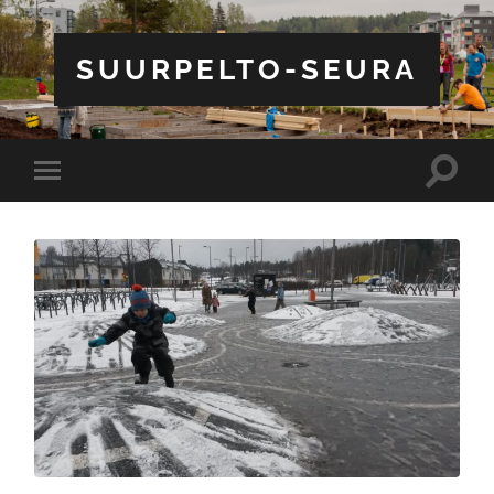
SUURPELTO-SEURA
Toggle
Toggle
search
mobile
field
menu