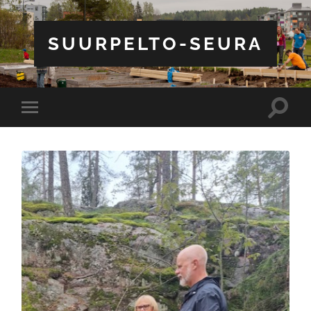
SUURPELTO-SEURA
Toggle
Toggle
search
mobile
field
menu