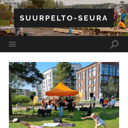
SUURPELTO-SEURA
Toggle
Toggle
search
mobile
field
menu