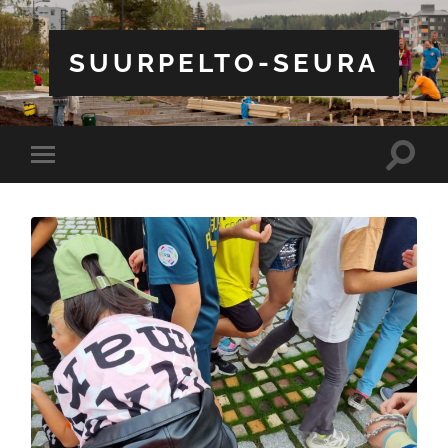
SUURPELTO-SEURA
Toggle
Toggle
search
mobile
field
menu