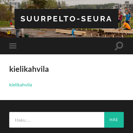
SUURPELTO-SEURA
Toggle
Toggle
search
mobile
field
menu
kielikahvila
kielikahvila
Haku: