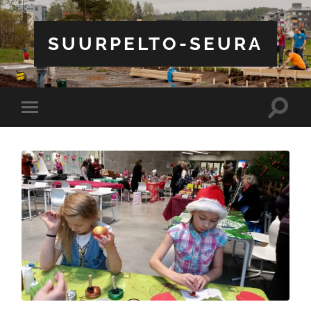
SUURPELTO-SEURA
Toggle
Toggle
search
mobile
field
menu