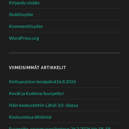
Kirjaudu sisään
Sisältösyöte
Kommenttisyöte
WordPress.org
VIIMEISIMMÄT ARTIKKELIT
Kettupuiston kesäpäivä16.8.2026
Kevät ja Kukkiva Suurpelto!
Näin keskusteltiin Lähiö 3.0 -illassa
Keskustelua lähiöistä
Suurpelto-seuran vuosikokous 26.3.2026 klo 18-19