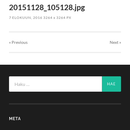
20151128_105128.jpg
7 ELOKUUN, 2016
3264
x
3264 PX
« Previous
Next
»
Haku:
META