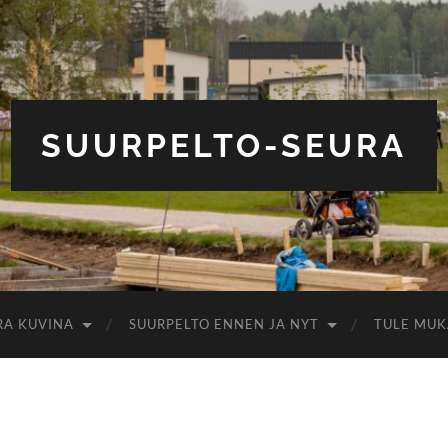
SUURPELTO-SEURA
RA KUVINA
SUURPELTO ENNEN JA NYT
TULE MUK