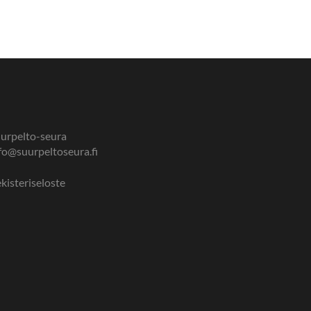
urpelto-seura
fo@suurpeltoseura.fi
kisteriseloste