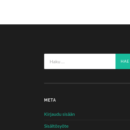
Haku:
META
Kirjaudu sisään
Sisältösyöte