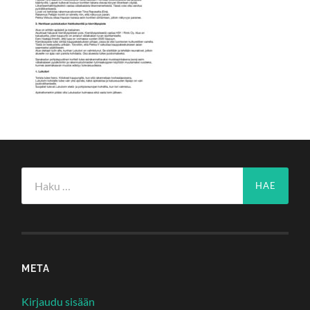
Haku:
META
Kirjaudu sisään