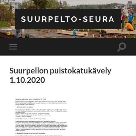
SUURPELTO-SEURA
Toggle
Toggle
search
mobile
field
menu
Suurpellon puistokatukävely
1.10.2020