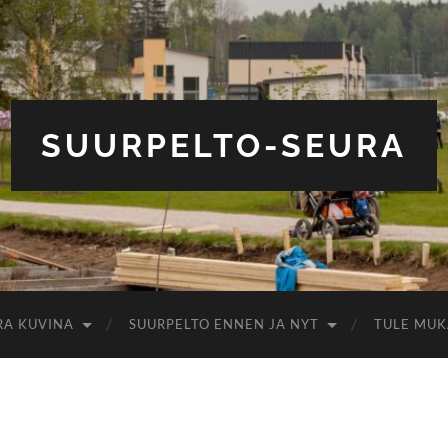
SUURPELTO-SEURA
RA KUVINA
SUURPELTO ENNEN JA NYT
TULE MUK