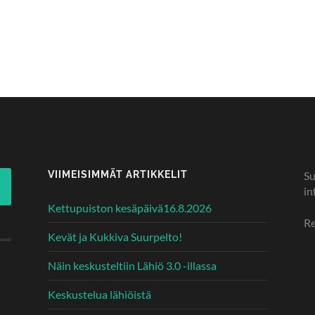
VIIMEISIMMÄT ARTIKKELIT
Su
in
Kettupuiston kesäpäivä16.8.2026
Re
Kevät ja Kukkiva Suurpelto!
Näin keskusteltiin Lähiö 3.0 -illassa
Keskustelua lähiöistä