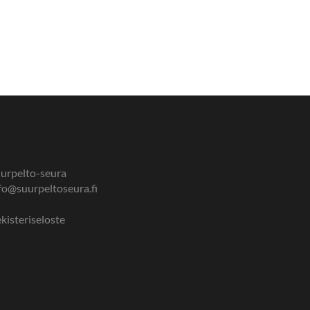
urpelto-seura
fo@suurpeltoseura.fi
kisteriseloste