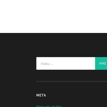
Haku:
META
Kirjaudu sisään