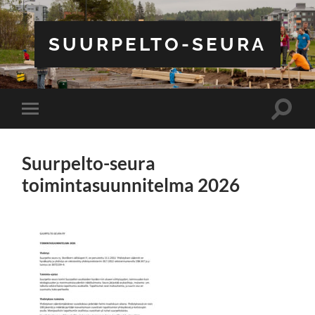
SUURPELTO-SEURA
Toggle
Toggle
search
mobile
field
menu
Suurpelto-seura
toimintasuunnitelma 2026