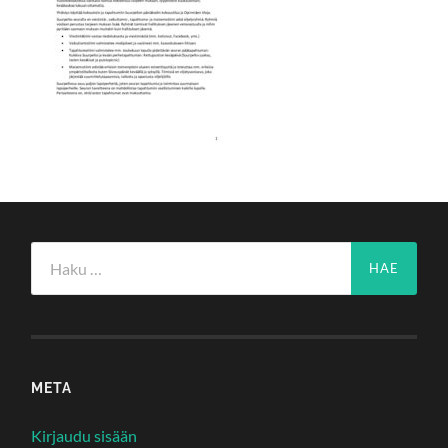
Haku:
META
Kirjaudu sisään