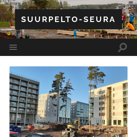
SUURPELTO-SEURA
Toggle
Toggle
search
mobile
field
menu