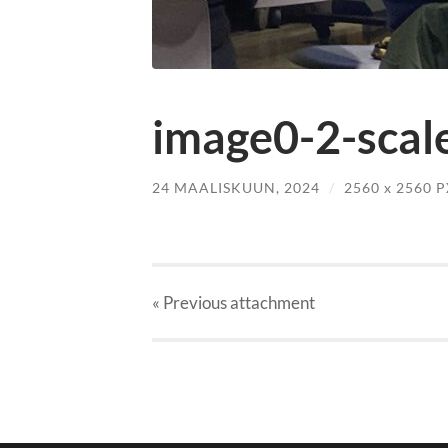
image0-2-scal
24 MAALISKUUN, 2024
/
2560
x
2560 P
« Previous
attachment