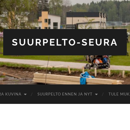
SUURPELTO-SEURA
RA KUVINA
SUURPELTO ENNEN JA NYT
TULE MUK