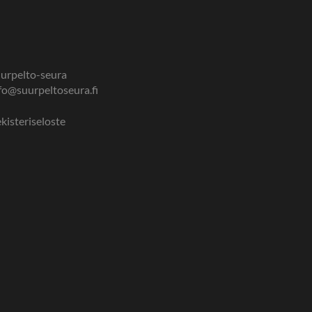
urpelto-seura
fo@suurpeltoseura.fi
kisteriseloste