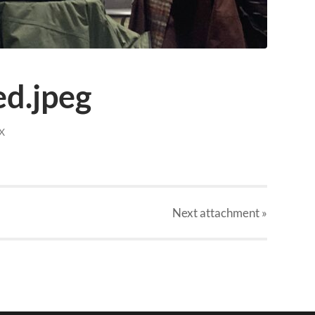
ed.jpeg
X
Next
attachment
»