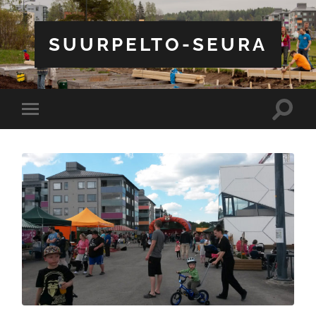
SUURPELTO-SEURA
Toggle
Toggle
search
mobile
field
menu