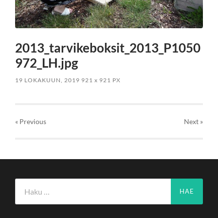
2013_tarvikeboksit_2013_P1050
972_LH.jpg
19 LOKAKUUN, 2019
921
x
921 PX
« Previous
Next
»
Haku: