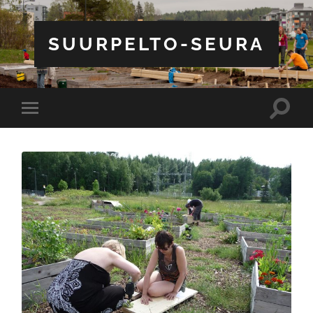
SUURPELTO-SEURA
Toggle
Toggle
search
mobile
field
menu