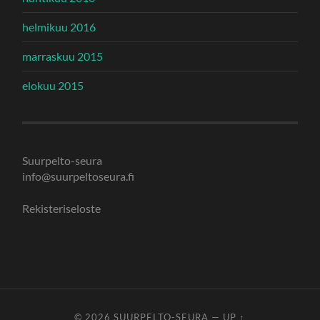
helmikuu 2016
marraskuu 2015
elokuu 2015
Suurpelto-seura
info@suurpeltoseura.fi
Rekisteriseloste
© 2026
SUURPELTO-SEURA
—
UP ↑