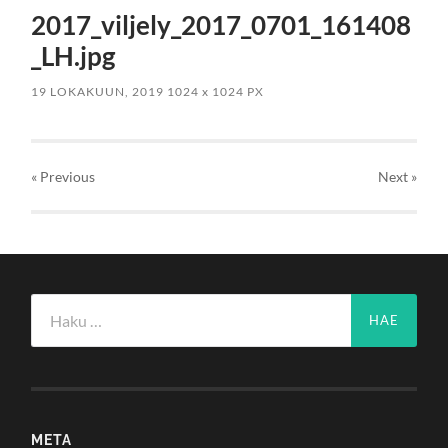
2017_viljely_2017_0701_161408
_LH.jpg
19 LOKAKUUN, 2019
1024
x
1024 PX
« Previous
Next
»
Haku:
META