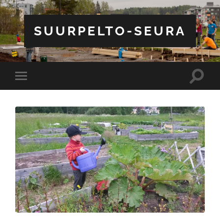
SUURPELTO-SEURA
Toggle
Toggle
search
mobile
field
menu