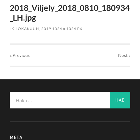
2018_Viljely_2018_0810_180934
_LH.jpg
19 LOKAKUUN, 2019
1024
x
1024 PX
« Previous
Next
»
Haku:
META