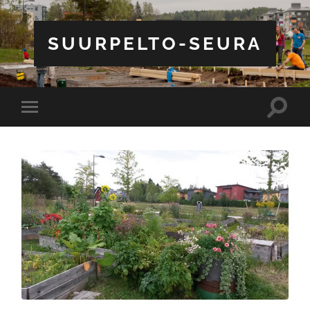
SUURPELTO-SEURA
Toggle
Toggle
search
mobile
field
menu