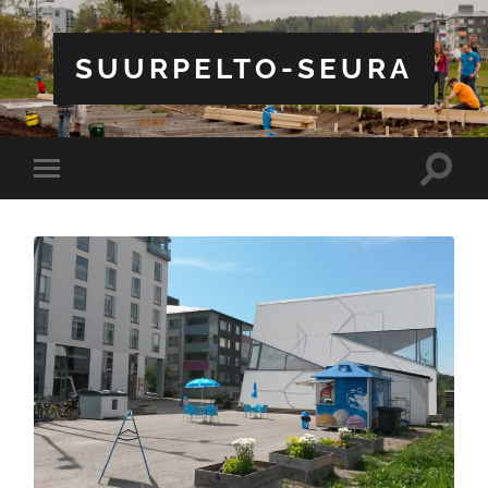
SUURPELTO-SEURA
Toggle
Toggle
search
mobile
field
menu