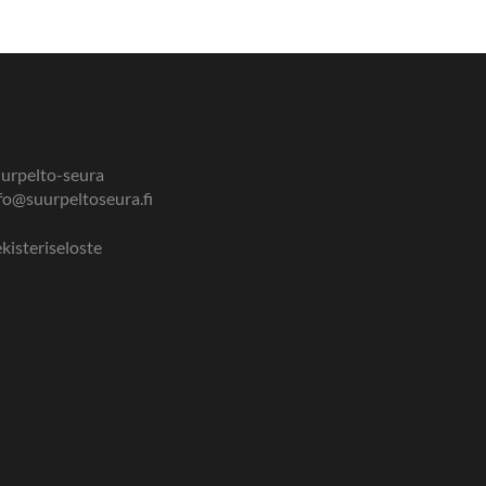
urpelto-seura
fo@suurpeltoseura.fi
kisteriseloste