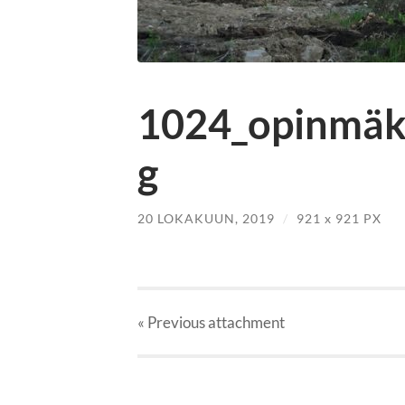
1024_opinmäk
g
20 LOKAKUUN, 2019
/
921
x
921 PX
« Previous
attachment