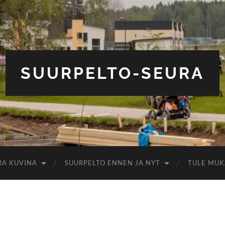
SUURPELTO-SEURA
RA KUVINA
SUURPELTO ENNEN JA NYT
TULE MUK