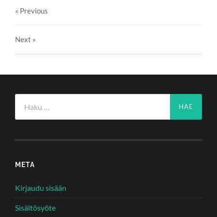
« Previous
Next
»
Haku:
META
Kirjaudu sisään
Sisältösyöte