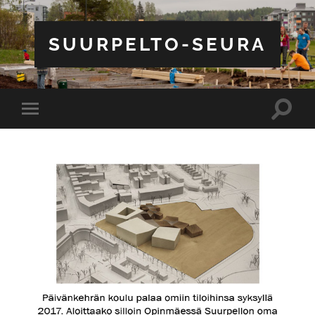
SUURPELTO-SEURA
Toggle
Toggle
search
mobile
field
menu