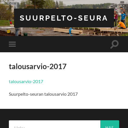
SUURPELTO-SEURA
Toggle
Toggle
search
mobile
field
menu
talousarvio-2017
talousarvio-2017
Suurpelto-seuran talousarvio 2017
Haku: