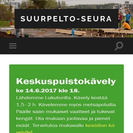
SUURPELTO-SEURA
Toggle
Toggle
search
mobile
field
menu