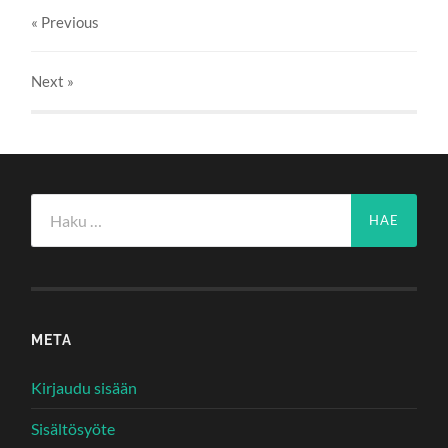
« Previous
Next
»
Haku:
META
Kirjaudu sisään
Sisältösyöte