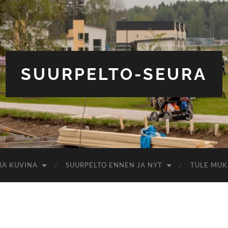
SUURPELTO-SEURA
RA KUVINA
SUURPELTO ENNEN JA NYT
TULE MUK