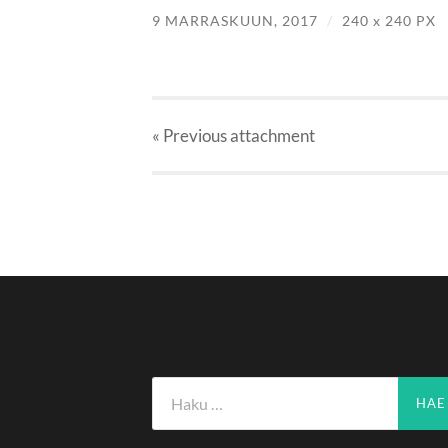
9 MARRASKUUN, 2017
/
240
x
240 PX
« Previous
attachment
Haku: