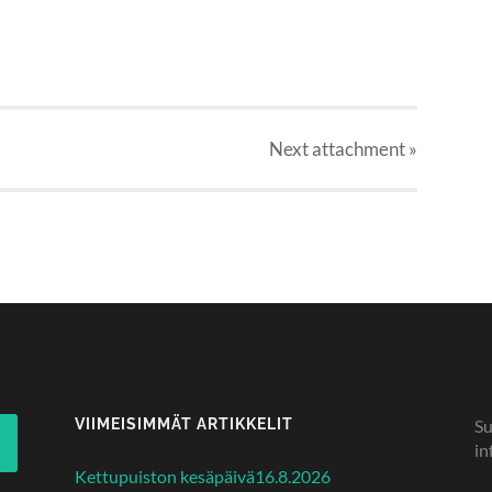
Next
attachment
»
VIIMEISIMMÄT ARTIKKELIT
Su
in
Kettupuiston kesäpäivä16.8.2026