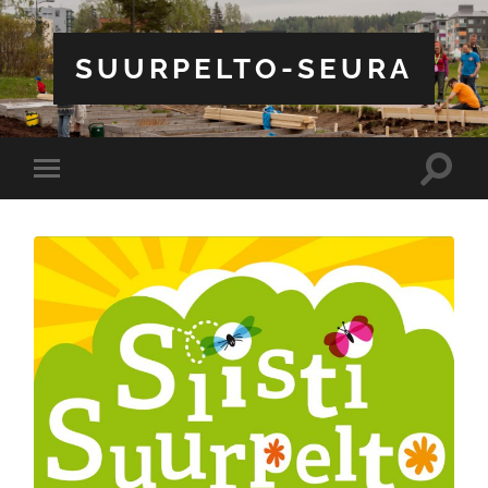
SUURPELTO-SEURA
Toggle
Toggle
search
mobile
field
menu