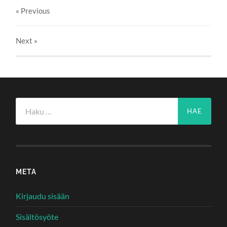
« Previous
Next
»
Haku:
META
Kirjaudu sisään
Sisältösyöte