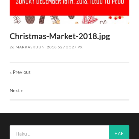
Christmas-Market-2018.jpg
26 MARRASKUUN, 2018
527
x
527 PX
« Previous
Next
»
Haku: