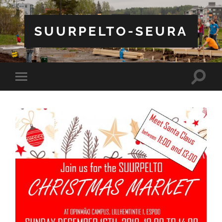
SUURPELTO-SEURA
Toggle
Toggle
search
mobile
field
menu