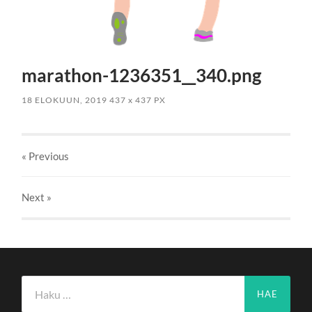
marathon-1236351__340.png
18 ELOKUUN, 2019
437
x
437 PX
« Previous
Next
»
Haku: