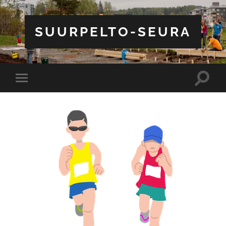
SUURPELTO-SEURA
Toggle
Toggle
search
mobile
field
menu