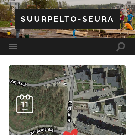
SUURPELTO-SEURA
Toggle
Toggle
search
mobile
field
menu